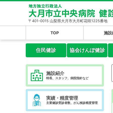
〒401-0015 山梨県大月市大月町花咲1225番地
TOP
施設
住民健診
協会けんぽ健診
施設紹介
特長、スタッフ、病院指針など
実績・精度管理
主要健診受診者数、がん検診精度管理