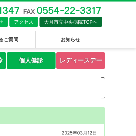
せ
アクセス
大月市立中央病院TOPへ
るご質問
お知らせ
診
個人健診
レディースデー
2025年03月12日