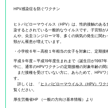
HPV感染症を防ぐワクチン
ヒトパピローマウイルス（HPV）は、性的接触のある
染するとされている一般的なウイルスです。子宮頸が
んや、尖圭コンジローマ等、多くの病気の発生に関わ
頸がん罹患が増えています。
・小学校６年～高校１年相当の女子を対象に、定期接
平成９年度～平成19年度生まれまで（誕生日が1997
中に、通常のHPVワクチンの定期接種の対象年齢の間
まだ接種を受けていない方に、あらためて、HPVワ
す。
詳しくは、「
ヒトパピローマウイルス（HPV）ワク
覧ください。
厚生労働省HP （一般の方向け基本情報）より