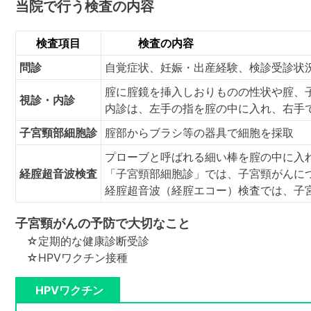
当院で行う検査の内容
検査項目
検査の内容
問診
自覚症状、妊娠・出産経験、検診受診状
腟に腟鏡を挿入しおりものの性状や腟、
視診・内診
内診は、左手の指を腟の中に入れ、右手
子宮頸部細胞診
腟部からブラシ等の器具で細胞を採取
プローブと呼ばれる細い棒を腟の中に入
経腟超音波検査
「子宮頸部細胞診」では、子宮頸がんに
経腟超音波（経腟エコー）検査では、子
子宮頸がんの予防で大切なこと
☆定期的な健康診断受診
☆HPVワクチン接種
HPVワクチン