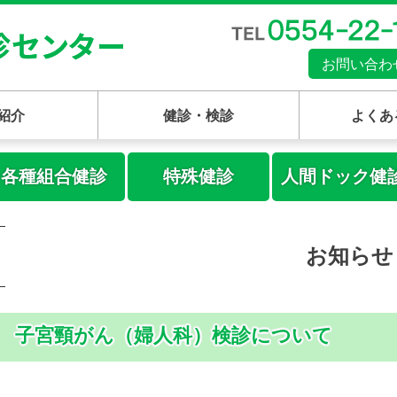
お問い合わ
紹介
健診・検診
よくあ
各種組合健診
特殊健診
人間ドック健
お知らせ
子宮頸がん（婦人科）検診について