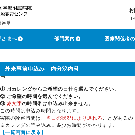
お
【
5番地
土
皆さまへ
部門案内
医療関係者
外来事前申込み 内分泌内科
① 月カレンダからご希望の日付を選んでください。
② ご希望の時間を選んでください。
③
赤文字
の時間帯は申込み出来ません。
この時間は申込み時間となります。
実際の診察時間は、
当日の状況により遅れる
ことがあるの
※カレンダの読み込みに多少お時間がかかります。
【一覧画面に戻る】