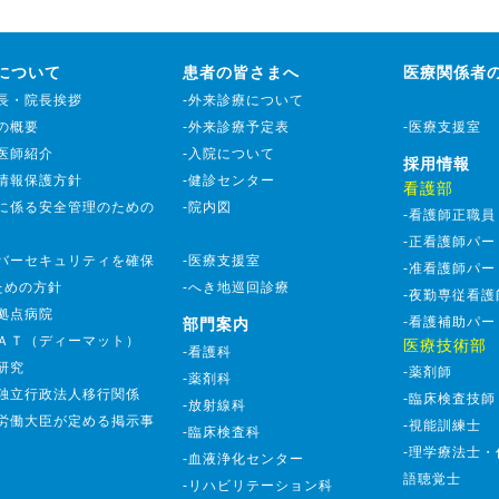
について
患者の皆さまへ
医療関係者
事長・院長挨拶
-外来診療について
院の概要
-外来診療予定表
-医療支援室
勤医師紹介
-入院について
採用情報
人情報保護方針
-健診センター
看護部
療に係る安全管理のための
-院内図
-看護師正職員
-正看護師パー
イバーセキュリティを確保
-医療支援室
-准看護師パー
ための方針
-へき地巡回診療
-夜勤専従看護
害拠点病院
-看護補助パー
部門案内
ＭＡＴ（ディーマット）
医療技術部
-看護科
研究
-薬剤師
-薬剤科
方独立行政法人移行関係
-臨床検査技師
-放射線科
生労働大臣が定める掲示事
-視能訓練士
-臨床検査科
-理学療法士
-血液浄化センター
語聴覚士
-リハビリテーション科