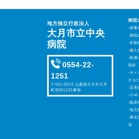
病院
地方独立行政法人
-理
大月市立中央
-病
病院
-常
-個
-医
0554-22-
指針
-サ
1251
する
〒401-0015 山梨県大月市大月
-災
町花咲1225番地
-Ｄ
-臨床
-地
-厚
項