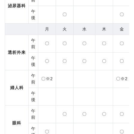
前
泌尿器科
午
〇
〇
後
月
火
水
木
金
午
〇
〇
〇
〇
〇
前
透析外来
午
〇
〇
〇
〇
〇
後
午
〇※2
〇※2
前
婦人科
午
後
午
〇
〇
〇
〇
前
眼科
午
〇
〇