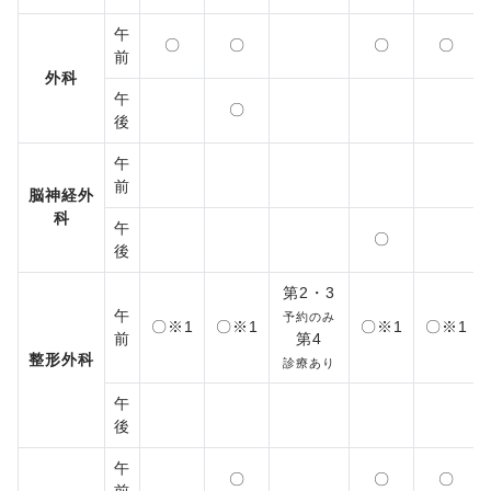
午
〇
〇
〇
〇
前
外科
午
〇
後
午
前
脳神経外
科
午
〇
後
第2・3
午
予約のみ
〇※1
〇※1
〇※1
〇※1
前
第4
整形外科
診療あり
午
後
午
〇
〇
〇