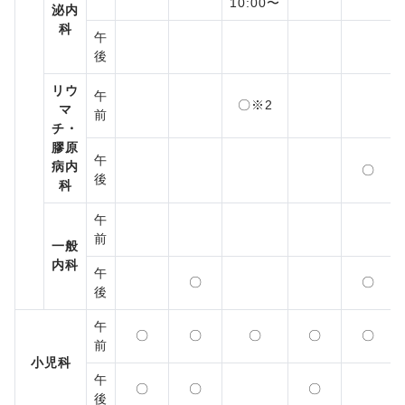
10:00〜
泌内
科
午
後
リウ
午
〇※2
マ
前
チ・
膠原
午
病内
〇
後
科
午
前
一般
内科
午
〇
〇
後
午
〇
〇
〇
〇
〇
前
小児科
午
〇
〇
〇
後