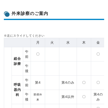
外来診察のご案内
※左にスライドしてください
月
火
水
木
金
午
〇
〇
前
総合
診療
午
後
午
第4
第4のみ
〇
〇
呼吸
前
器内
午
第4の
科
禁煙外
第4以外
〇
後
み
来