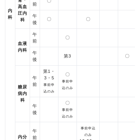
腎・
〇
前
高血
内
圧内
午
科
〇
〇
科
後
午
〇
前
血液
内科
午
第3
〇
後
第1・
〇
午
3・5
事前申
前
事前申
糖尿
込のみ
込のみ
病内
科
〇
午
事前申
後
込のみ
事前申込
午
のみ
内分
前