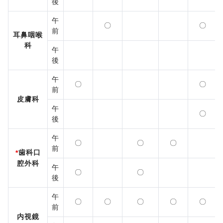
後
午
〇
〇
前
耳鼻咽喉
科
午
後
午
〇
〇
前
皮膚科
午
〇
後
午
〇
〇
〇
前
歯科口
*
腔外科
午
〇
〇
後
午
〇
〇
〇
〇
〇
前
内視鏡