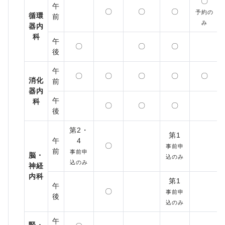
〇
午
〇
〇
〇
予約の
循環
前
み
器内
科
午
〇
〇
〇
後
午
〇
〇
〇
〇
〇
消化
前
器内
午
科
〇
〇
〇
後
第2・
第1
午
4
〇
事前申
前
事前申
脳・
込のみ
込のみ
神経
内科
第1
午
〇
事前申
後
込のみ
午