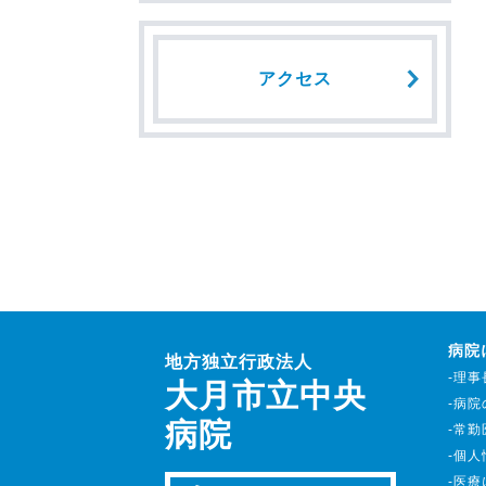
アクセス
病院
地方独立行政法人
-理
大月市立中央
-病
病院
-常
-個
-医