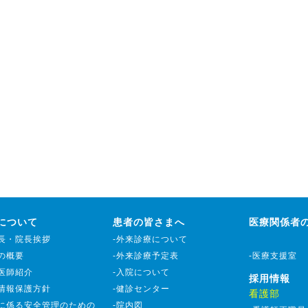
について
患者の皆さまへ
医療関係者
事長・院長挨拶
-外来診療について
院の概要
-外来診療予定表
-医療支援室
勤医師紹介
-入院について
採用情報
人情報保護方針
-健診センター
看護部
療に係る安全管理のための
-院内図