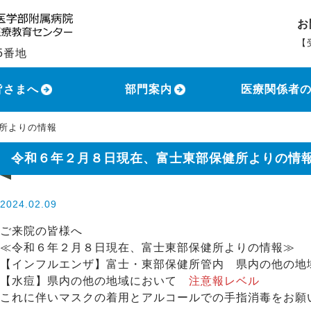
お
【
5番地
土
皆さまへ
部門案内
医療関係者
所よりの情報
令和６年２月８日現在、富士東部保健所よりの情
2024.02.09
ご来院の皆様へ
≪令和６年２月８日現在、富士東部保健所よりの情報≫
【インフルエンザ】富士・東部保健所管内 県内の他の
【水痘】県内の他の地域において
注意報レベル
これに伴いマスクの着用とアルコールでの手指消毒をお願