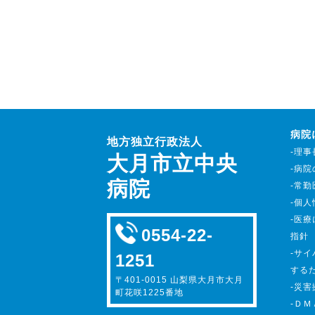
病院
地方独立行政法人
-理
大月市立中央
-病
病院
-常
-個
-医
0554-22-
指針
-サ
1251
する
〒401-0015 山梨県大月市大月
-災
町花咲1225番地
-Ｄ