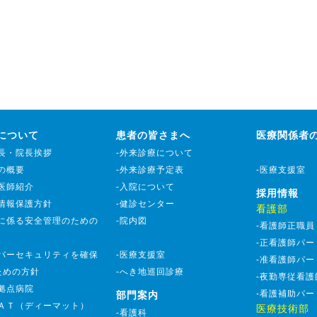
について
患者の皆さまへ
医療関係者
事長・院長挨拶
-外来診療について
院の概要
-外来診療予定表
-医療支援室
勤医師紹介
-入院について
採用情報
人情報保護方針
-健診センター
看護部
療に係る安全管理のための
-院内図
-看護師正職員
-正看護師パー
イバーセキュリティを確保
-医療支援室
-准看護師パー
ための方針
-へき地巡回診療
-夜勤専従看護
害拠点病院
-看護補助パー
部門案内
ＭＡＴ（ディーマット）
医療技術部
-看護科